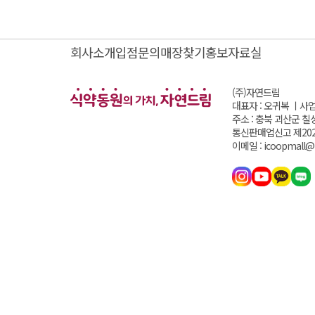
회사소개
입점문의
매장찾기
홍보자료실
(주)자연드림
대표자 : 오귀복 ㅣ
사업
주소 : 충북 괴산군 칠
통신판매업신고 제202
이메일 : icoopmall@i