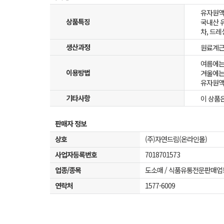
유자원액
상품특징
국내산 
차, 드
생산과정
원료계근
여름에는
이용방법
겨울에는 
유자원액
기타사항
이 상품은
판매자 정보
상호
(주)자연드림(온라인몰)
사업자등록번호
7018701573
업종/종목
도소매 / 식품유통전문판매업
연락처
1577-6009