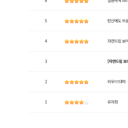
6
깔끔하게 따
5
탄산에도 뜨
4
자연드림 보
3
[자연드림 보
2
외우!!!!대박
1
유자청