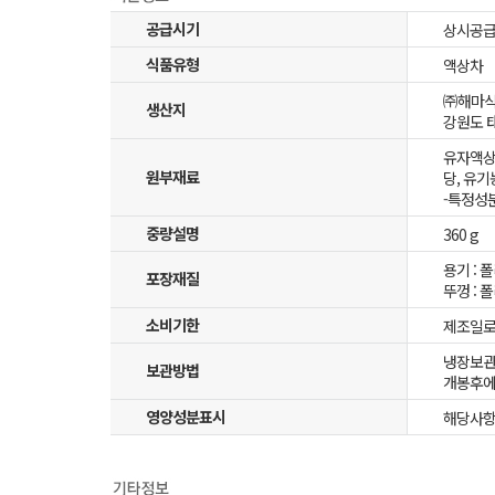
공급시기
상시공
식품유형
액상차
㈜해마
생산지
강원도 태
유자액상베
원부재료
당, 유기
-특정성분
중량설명
360 g
용기 :
포장재질
뚜껑 : 
소비기한
제조일로
냉장보관(
보관방법
개봉후에
영양성분표시
해당사