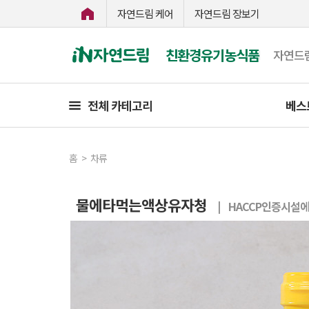
자연드림 케어
자연드림 장보기
친환경유기농식품
자연드
전체 카테고리
베스
홈
>
차류
물에타먹는액상유자청
| HACCP인증시설