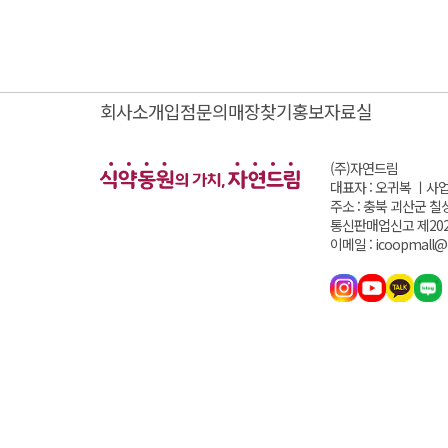
회사소개
입점문의
매장찾기
홍보자료실
(주)자연드림
대표자 : 오귀복 ㅣ
사업
주소 : 충북 괴산군 칠
통신판매업신고 제202
이메일 : icoopmall@i