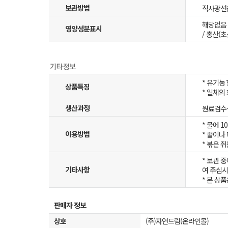
보관방법
직사광선을
해당없음
영양성분표시
/ 총산(초
* 유기농
상품특징
* 일체의
생산과정
원료검수-
* 물에 1
이용방법
* 꿀이나
* 볶은 
* 보관 
기타사항
여 주십시
* 본 상
판매자 정보
상호
(주)자연드림(온라인몰)