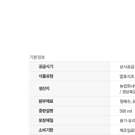
공급시기
상시공급
식품유형
발효식초
농업회사법
생산지
/ 경상북
원부재료
정제수, 
중량설명
500 ml
포장재질
용기-유리
소비기한
제조일로