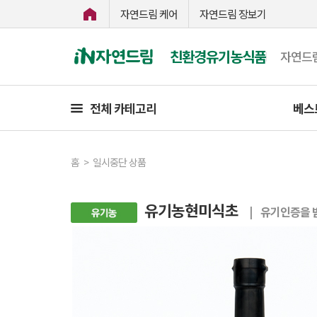
자연드림 케어
자연드림 장보기
친환경유기농식품
자연드
전체 카테고리
베스
홈
>
일시중단 상품
유기농현미식초
| 유기인증을 