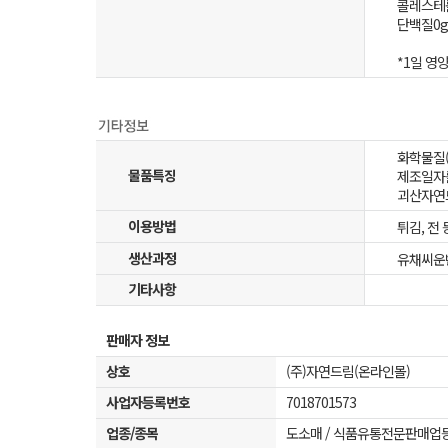
콜레스테
단백질0g
*1일 영
화학물질
물품특징
제조일자
괴산자연
이용방법
튀김, 전
생산과정
유채씨운
기타사항
판매자 정보
상호
(주)자연드림(온라인몰)
사업자등록번호
7018701573
업종/종목
도소매 / 식품유통전문판매업