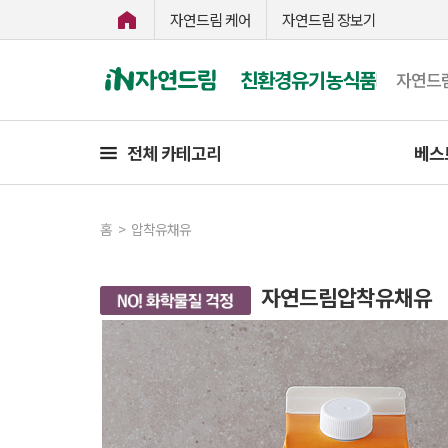
자연드림 케어
자연드림 장보기
친환경유기농식품
자연드
전체 카테고리
베스
홈
>
압착유채유
자연드림압착유채유