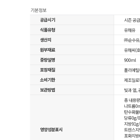
공급시기
시즌 공급
식품유형
유채유
생산지
㈜순수유/
원부재료
유채씨(호
중량설명
900ml
포장재질
폴리에틸렌
소비기한
제조일로
보관방법
빛과 열,
총 내용량 9
나트륨0m
탄수화물0
당류0g/
지방91g/
영양성분표시
트렌스지방
포화지방6