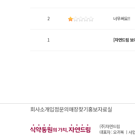
2
너무써요!!
1
[자연드림 보
회사소개
입점문의
매장찾기
홍보자료실
(주)자연드림
대표자 : 오귀복 ㅣ
사업