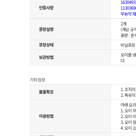
1630493
인증사항
1130369
무농약 
2개
중량설명
(개당 규격
중량 : 
포장상태
비닐포장
오이를 냉
보관방법
다.
1. 조직
물품특징
2. 특유
아래 요리
1. 오이 
이용방법
2. 오이
3. 오이 
4. 오이 