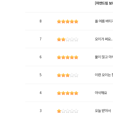
[자연드림 보
8
올 여름 버티
7
오이가 써요..
6
물이 많고 아
5
이런 오이는 
4
아삭해요
3
오늘 받아서