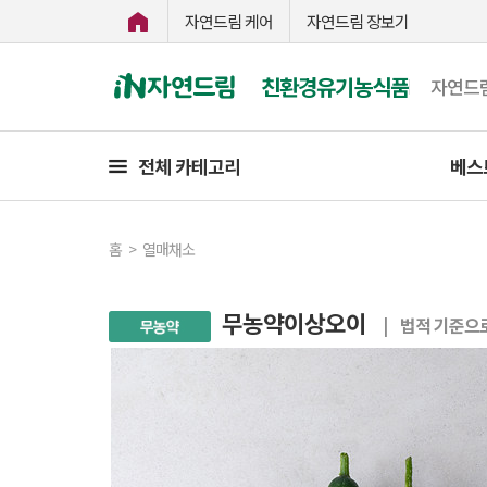
자연드림 케어
자연드림 장보기
친환경유기농식품
자연드
전체 카테고리
베스
홈
>
열매채소
무농약이상오이
| 법적 기준으