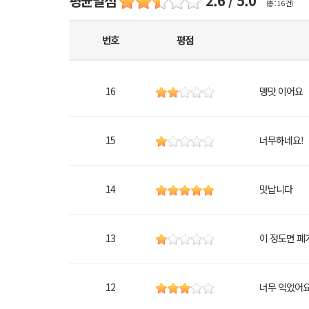
평균별점
2.6 / 5.0
(총 : 16 건)
번호
평점
16
맹맛 이어요
15
너무하네요!
14
맛납니다
13
이 정도면 폐
12
너무 익었어