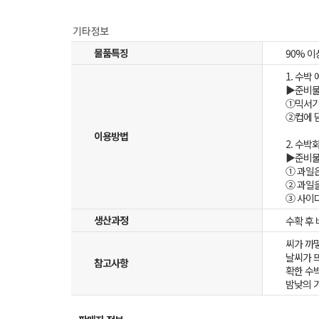
물품특징
90% 
1. 수박
▶준비물 
①믹서기
②컵에 
이용방법
2. 수박
▶준비물 
① 과일은
② 과일
③ 사이
생산과정
수확 후
씨가 까
날씨가 
참고사항
확한 수
밤낮의 