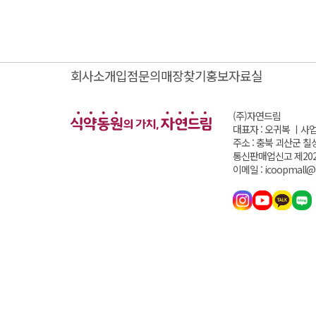
회사소개
입점문의
매장찾기
홍보자료실
(주)자연드림
대표자 : 오귀복 ㅣ
사업
주소 : 충북 괴산군 칠
통신판매업신고 제202
이메일 : icoopmall@i