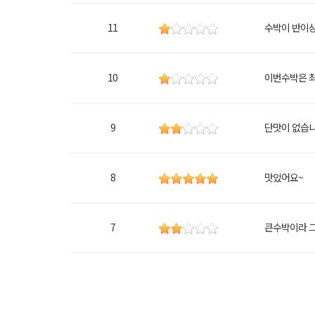
11
수박이 반이
10
이번수박은 
9
단맛이 없습
8
맛있어요~
7
큰수박이라 그