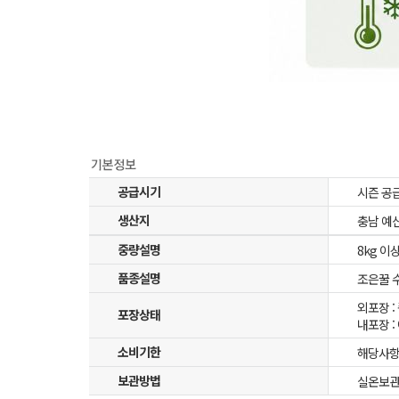
공급시기
시즌 공
생산지
충남 예
중량설명
8kg 이
품종설명
조은꿀 수
외포장 
포장상태
내포장 :
소비기한
해당사항
보관방법
실온보