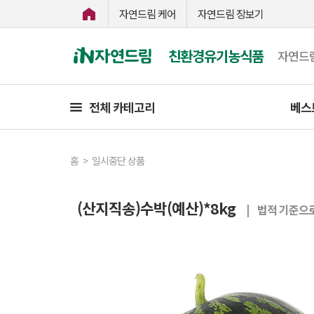
자연드림 케어
자연드림 장보기
친환경유기농식품
자연드
전체 카테고리
베스
홈
>
일시중단 상품
(산지직송)수박(예산)*8kg
| 법적 기준으