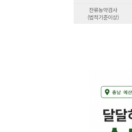
잔류농약검사
(법적기준이상)