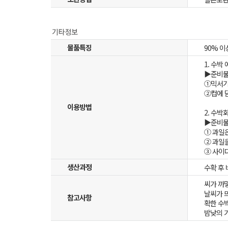
물품특징
90% 
1. 수박
▶준비물 
①믹서기
②컵에 
이용방법
2. 수박
▶준비물 
① 과일은
② 과일
③ 사이
생산과정
수확 후
씨가 까
날씨가 
참고사항
확한 수
밤낮의 