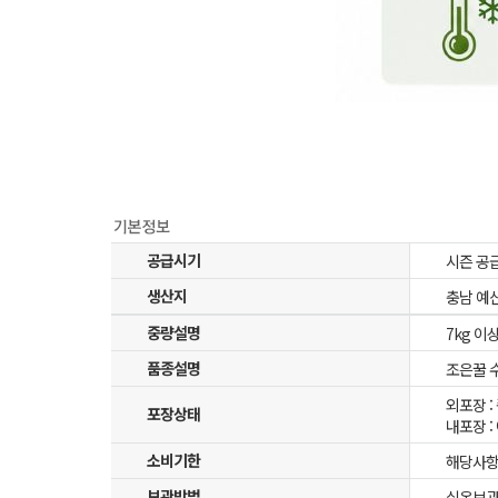
공급시기
시즌 공
생산지
충남 예
중량설명
7kg 이
품종설명
조은꿀 수
외포장 
포장상태
내포장 :
소비기한
해당사항
보관방법
실온보