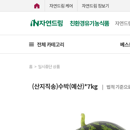
자연드림 케어
자연드림 장보기
친환경유기농식품
자연드
전체 카테고리
베스
홈
>
일시중단 상품
(산지직송)수박(예산)*7kg
| 법적 기준으