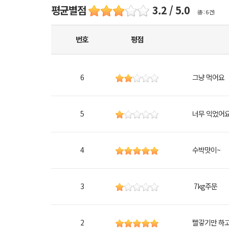
평균별점
3.2 / 5.0
(총 : 6 건)
번호
평점
6
그냥 먹어요
5
너무 익었어
4
수박맛이~
3
7kg주문
2
빨갛기만 하고