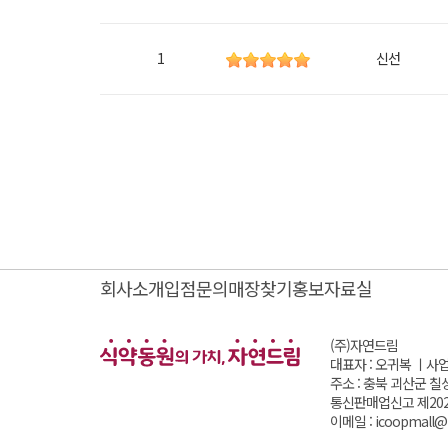
1
신선
회사소개
입점문의
매장찾기
홍보자료실
(주)자연드림
대표자 : 오귀복 ㅣ
사업
주소 : 충북 괴산군 칠
통신판매업신고 제202
이메일 : icoopmall@i