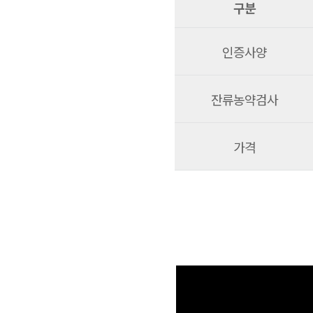
구분
인증사양
잔류농약검사
가격