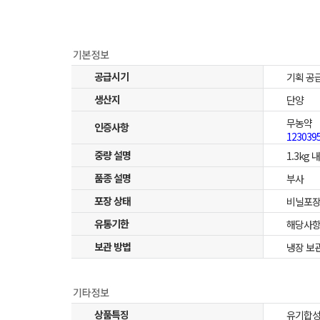
공급시기
기획 공
생산지
단양
무농약
인증사항
12303
중량 설명
1.3kg 
품종 설명
부사
포장 상태
비닐포
유통기한
해당사항
보관 방법
냉장 보관
상품특징
유기합성