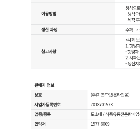
생식으로
이용방법
- 생식으
- 세척 
생산 과정
수확 → 
<사과 보
1. 햇빛
참고사항
- 햇빛
2. 사과
- 생산
판매자 정보
상호
(주)자연드림(온라인몰)
사업자등록번호
7018701573
업종/종목
도소매 / 식품유통전문판매업
연락처
1577-6009