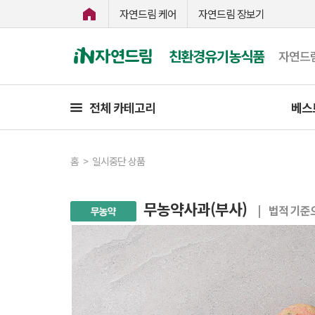
자연드림 케어
자연드림 장보기
친환경유기농식품
자연드
전체 카테고리
베스
홈
>
일시중단 상품
무농약사과(부사)
| 법적 기준