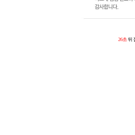
26초
뒤 