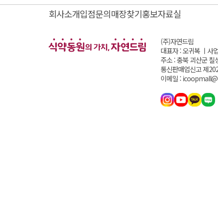
회사소개
입점문의
매장찾기
홍보자료실
(주)자연드림
대표자 : 오귀복 ㅣ
사업
주소 : 충북 괴산군 칠
통신판매업신고 제202
이메일 : icoopmall@i