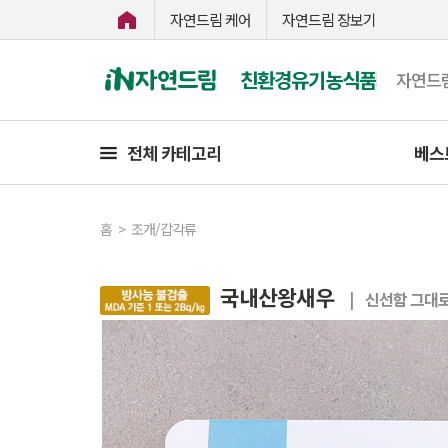
자연드림 케어
자연드림 장보기
친환경유기농식품
자연드
전체 카테고리
베스
홈
>
조개/갑각류
국내산왕새우
| 신선함 그대