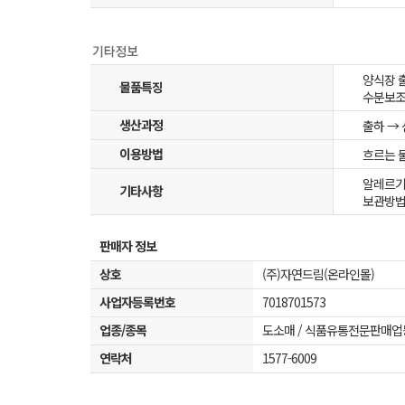
양식장 
물품특징
수분보조
생산과정
출하 → 선
이용방법
흐르는 물
알레르기
기타사항
보관방법
판매자 정보
상호
(주)자연드림(온라인몰)
사업자등록번호
7018701573
업종/종목
도소매 / 식품유통전문판매업
연락처
1577-6009