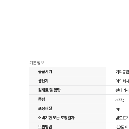
공급시기
기획공
생산지
어업회사
원재료 및 함량
흰다리새우
중량
500g
포장재질
pp
소비기한 또는 포장일자
별도표기
보관방법
-18도 