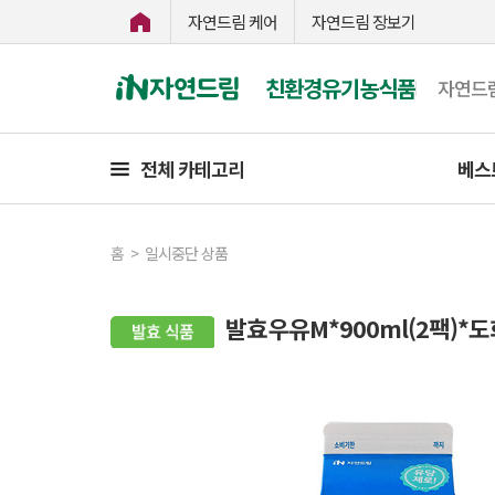
자연드림 케어
자연드림 장보기
친환경유기농식품
자연드
전체 카테고리
베스
홈
>
일시중단 상품
발효우유M*900ml(2팩)*