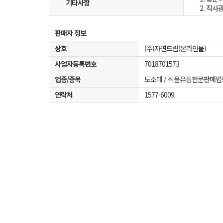
기타사항
2. 직사
판매자 정보
상호
(주)자연드림(온라인몰)
사업자등록번호
7018701573
업종/종목
도소매 / 식품유통전문판매업
연락처
1577-6009