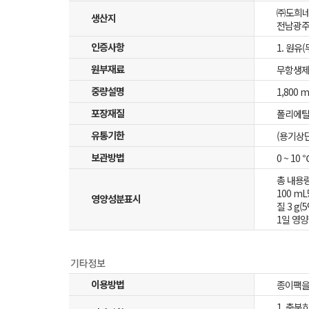
㈜도희네
생산지
전남광주
인증사항
1. 원유
원부재료
무항생제원
중량설명
1,800 
포장재질
폴리에틸
유통기한
(용기상
보관방법
0 ~ 10
총 내용량1
100 mL
영양성분표시
질 3 g(
1일 영양
이용방법
종이팩을
1. 충분