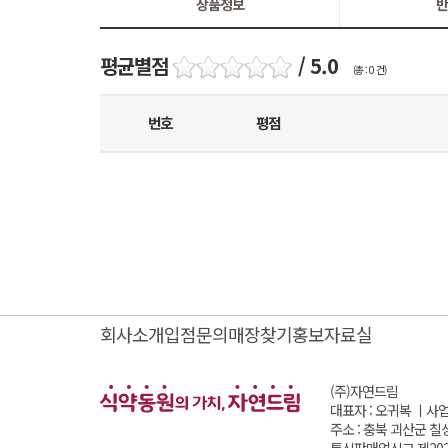
상품정보
반
평균별점
/ 5.0
(총 : 0 건)
번호
평점
회사소개
입점문의
매장찾기
홍보자료실
(주)자연드림
대표자 : 오귀복 ㅣ
사업
주소 : 충북 괴산군 칠