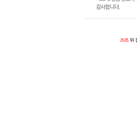
26초
뒤 