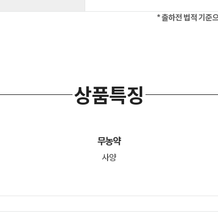
* 출하전 법적 기준
상품특징
무농약
사양