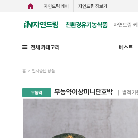
자연드림 케어
자연드림 장보기
친환경유기농식품
자연드림 
전체 카테고리
베스트
홈
>
일시중단 상품
무농약이상미니단호박
| 법적 