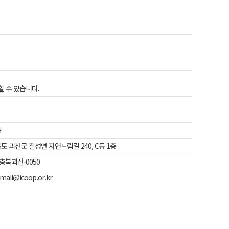
 수 있습니다.
복
도 괴산군 칠성면 자연드림길 240, C동 1층
-충북괴산-0050
mall@icoop.or.kr