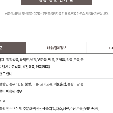
상품 정보 접기 ▲
준
배송/결제정보
1
 : 일일식품, 과채류, 냉장/냉동품, 빵류, 유제품, 양곡(주곡)등
: 일반 가공식품, 생활용품, 양곡(잡곡)
 별도 안내
불량인 경우 : 변질, 불량, 파손, 표기오류, 이물혼입, 중량미달 등
상품이 배송된 경우
 경우
품의 단순변심 및 주문오류[신선상품(과일,채소,빵류,수산,주곡)/냉장/냉동]