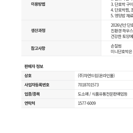
이용방법
3. 단호박 구이
4. 단호박찜, 
5. 영양밥 재
2026년산 단
생산과정
친환경 하우스
건강한 토양에
손질법
참고사항
미니단호박은 
판매자 정보
상호
(주)자연드림(온라인몰)
사업자등록번호
7018701573
업종/종목
도소매 / 식품유통전문판매업등
연락처
1577-6009