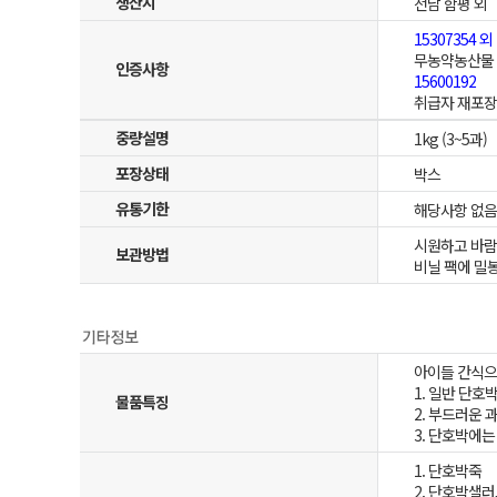
생산지
전남 함평 외
15307354 외
무농약농산물
인증사항
15600192
취급자 재포
중량설명
1kg (3~5과)
포장상태
박스
유통기한
해당사항 없음
시원하고 바람
보관방법
비닐 팩에 밀
아이들 간식으
1. 일반 단호
물품특징
2. 부드러운
3. 단호박에
1. 단호박죽
2. 단호박샐