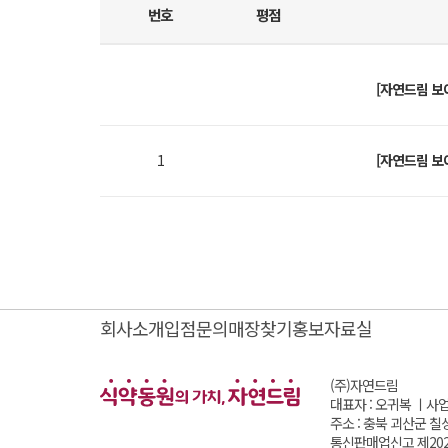
번호
평점
[자연드림 보
1
[자연드림 보
회사소개
입점문의
매장찾기
홍보자료실
(주)자연드림
대표자 : 오귀복 ㅣ
사업
주소 : 충북 괴산군 칠
통신판매업신고 제202