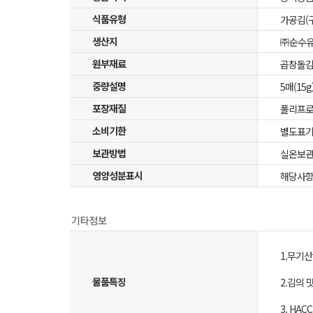
식품유형
가공김(
생산지
㈜순수유
원부재료
곱창돌김
중량설명
5매(15g
포장재질
폴리프
소비기한
별도표
보관방법
실온보관
영양성분표시
해당사
1.무기
물품특징
2.김의 
3. HA