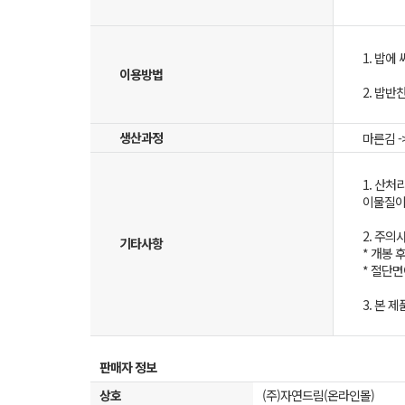
1. 밥에
이용방법
2. 밥반
생산과정
마른김 ->
1. 산처
이물질이
2. 주의
기타사항
* 개봉 
* 절단
3. 본
판매자 정보
상호
(주)자연드림(온라인몰)