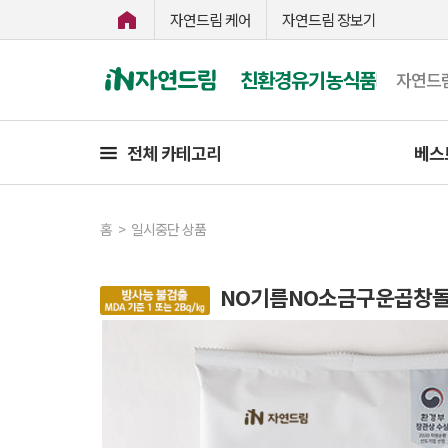
자연드림 케어
자연드림 장보기
친환경유기농식품
자연드
전체 카테고리
베스
홈
>
일시중단 상품
NO기름NO소금구운곱창