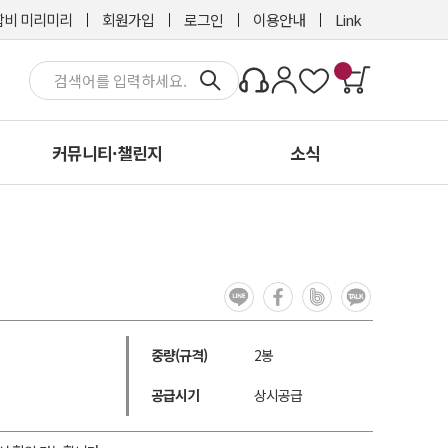
비 미리미리
회원가입
로그인
이용안내
Link
커뮤니티·챌린지
소식
중량(규격)
2봉
공급시기
상시공급