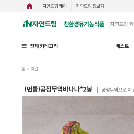
자연드림 케어
자연드림 장보기
친환경유기농식품
자연드림 
전체 카테고리
베스트
홈
>
과일
(번들)공정무역바나나*2봉
| 공정무역으로 지