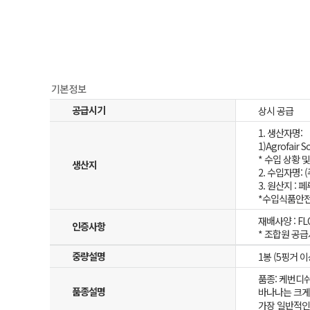
공급시기
상시 공급
1. 생산자명:
1)Agrofair
* 수입 상황 
생산지
2. 수입자명:
3. 원산지 : 페
*수입식품안전
재배사양 : F
인증사항
* 조합원 공급
중량설명
1봉 (5핑거 이
품종: 케번디쉬(
품종설명
바나나는 크게 
가장 일반적인 