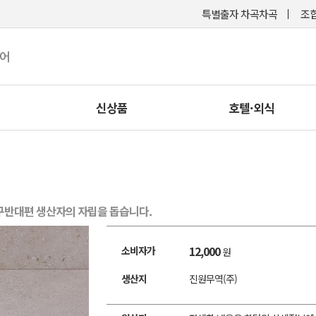
특별출자 차곡차곡
조합
케어
신상품
호텔·외식
구반대편 생산자의 자립을 돕습니다.
12,000
소비자가
원
생산지
진원무역(주)