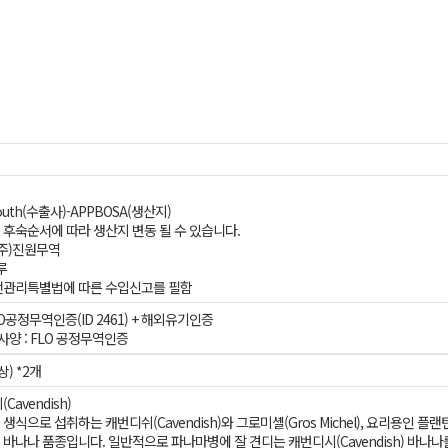
 South(수출사)-APPBOSA(생산지)
및 후숙순서에 따라 생산지 변동 될 수 있습니다.
 (주)진원무역
루
관리특별법에 따른 수입신고를 필함
LO공정무역인증(ID 2461) + 해외유기인증
사양 : FLO 공정무역인증
상) *2개
Cavendish)
생식으로 섭취하는 캐번디쉬(Cavendish)와 그로미셸(Gros Michel), 요리용인 플
바나나 품종입니다. 일반적으로 파나마병에 잘 견디는 캐번디시(Cavendish) 바나나