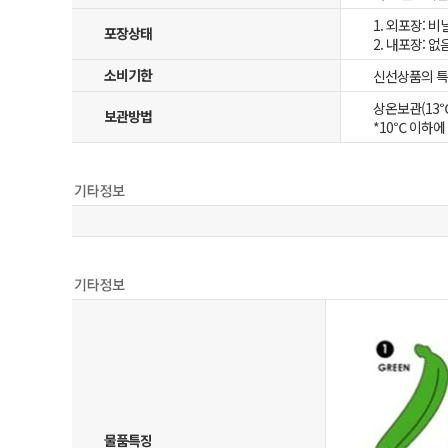
1. 외포장: 
포장상태
2. 내포장: 없
소비기한
신선상품의 특
상온보관(13℃
보관방법
*10℃ 이하
물품특징