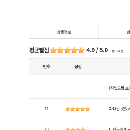
상품정보
반
평균별점
4.9 / 5.0
(총 : 28 건)
번호
평점
[자연드림 보
11
파래김 맛있어
10
더향긋하게 