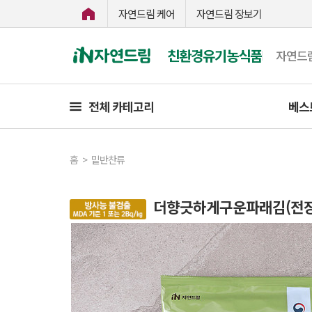
자연드림 케어
자연드림 장보기
친환경유기농식품
자연드
전체 카테고리
베스
홈
>
밑반찬류
더향긋하게구운파래김(전장