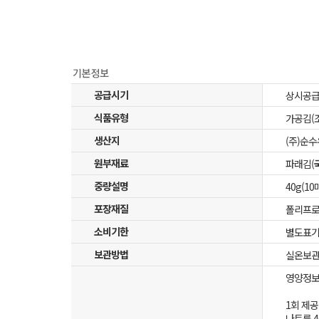
공급시기
상시공
식품유형
가공김(
생산지
(주)순수
원부재료
파래김(
중량설명
40g(10
포장재질
폴리프로
소비기한
별도표
보관방법
실온보관
영양정보
1회 제공
나트륨 4