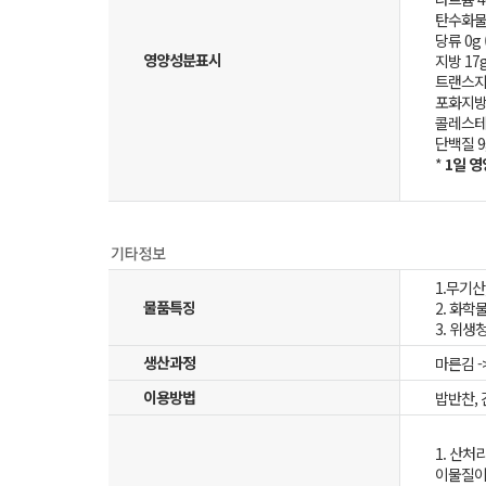
탄수화물 
당류 0g 
영양성분표시
지방 17g
트랜스지방
포화지방 1
콜레스테롤
단백질 9g
*
1일 
1.무기
물품특징
2. 화학
3. 위
생산과정
마른김 ->
이용방법
밥반찬, 
1. 산처
이물질이