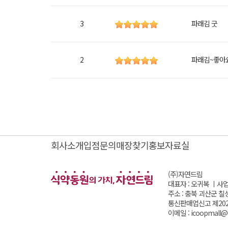
3
파래김 굿
2
파래김~좋아요
회사소개
입점문의
매장찾기
홍보자료실
(주)자연드림
대표자 : 오귀복 ㅣ
사업
주소 : 충북 괴산군 칠
통신판매업신고 제202
이메일 : icoopmall@i