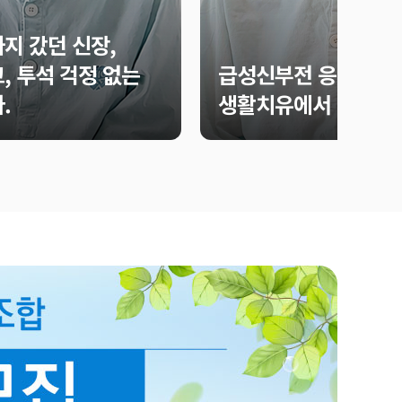
지 갔던 신장,
, 투석 걱정 없는
급성신부전 응급 투석 
.
생활치유에서 시작됐