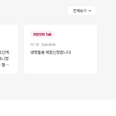
전체보기 →
희망전파 Talk
이○정 2026.08.06
 1단계
생명돌봄 체험신청합니다
아니였
 첼린
 있어
다이어