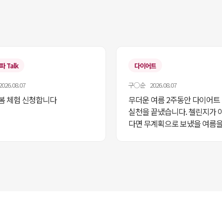
 Talk
다이어트
26.08.07
구○순 2026.08.07
봄 체험 신청합니다
무더운 여름 2주동안 다이어트
실천을 끝냈습니다. 첼린지가 
다면 무계획으로 보냈을 여름을
지 덕분에 생활습관을 유지할수
너무 다행이라고 생각합니다. 
트 2단계도 도전해보고 싶어요.