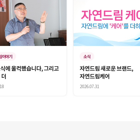
림이야기
소식
소식에 울컥했습니다, 그리고
자연드림 새로운 브랜드,
 더
자연드림케어
18
2026.07.31