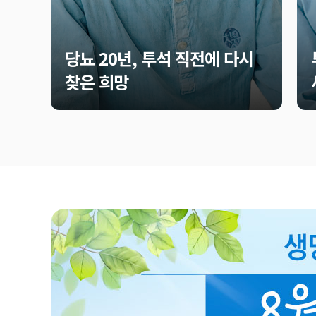
당뇨 20년, 투석 직전에 다시
찾은 희망