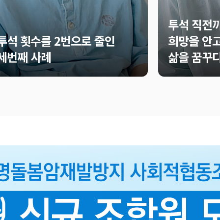
투석 직전까
투석 횟수를 2번으로 줄인
희망을 안고
세번째 사례
삶을 꿈꾸다