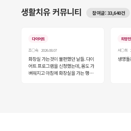
생활치유 커뮤니티
참여글: 33,640건
다이어트
희망전파
조○숙 2026.08.07
서○희 20
화장실 가는것이 불편했던 날들. 다이
생명돌
어트 프로그램을 신청했는데, 몸도 가
벼워지고 아침에 화장실을 가는 행복
을 주어 너무 좋습니다. 지속적으로 실
천해보고 싶습니다. 고맙습니다.