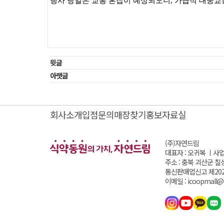
행사 당일은 교통 혼잡이 예상되오니
,
가급적 대중교
윗글
아랫글
회사소개
입점문의
매장찾기
홍보자료실
(주)자연드림
대표자 : 오귀복 ㅣ
사업
주소 : 충북 괴산군 칠
통신판매업신고 제202
이메일 : icoopmall@i