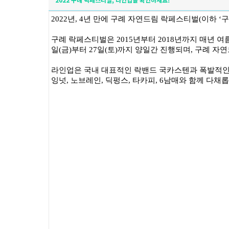
2022
년
, 4
년 만에 구례 자연드림 락페스티벌
(
이하
‘
구
구례 락페스티벌은
2015
년부터
2018
년까지 매년 여
일
(
금
)
부터
27
일
(
토
)
까지 양일간 진행되며
,
구례 자
라인업은 국내 대표적인 락밴드 국카스텐과 폭발적인
잉넛
,
노브레인
,
딕펑스
,
타카피
, 6
남매와 함께 다채롭