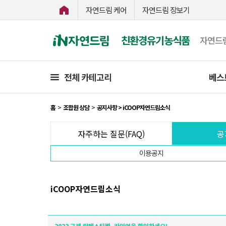
자연드림 케어
자연드림 장보기
친환경유기농식품
자연드
전체 카테고리
베스
홈
>
조합원 상담
>
공지사항 > iCOOP자연드림소식
자주하는 질문(FAQ)
공
이용공지
iCOOP자연드림소식
2022 구례 락페스티벌, 라인업을 확인하세요!